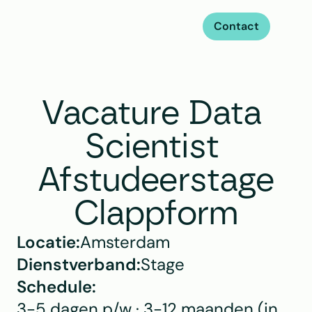
Contact
Vacature Data 
Scientist 
Afstudeerstage
Clappform
Locatie:
Amsterdam
Dienstverband:
Stage
Schedule:
3-5 dagen p/w · 3-12 maanden (in 