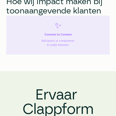
Hoe wij impact maken bij 
toonaangevende klanten
✨
Connect to Content
Add layers or components
to swipe between.
Ervaar 
Clappform