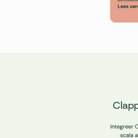
Lees ver
Clapp
Integreer 
scala a