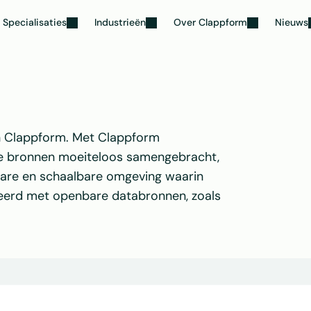
Specialisaties
Industrieën
Over Clappform
Nieuws
n Clappform. Met Clappform 
ne bronnen moeiteloos samengebracht, 
are en schaalbare omgeving waarin 
erd met openbare databronnen, zoals 