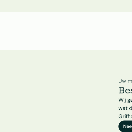
Uw m
Be
Wij g
wat d
Griff
Nee