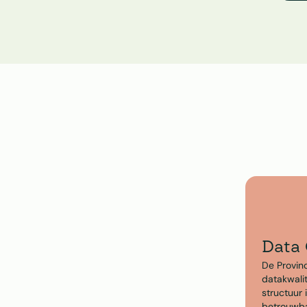
Data 
De Provin
datakwali
structuur 
betrouwba