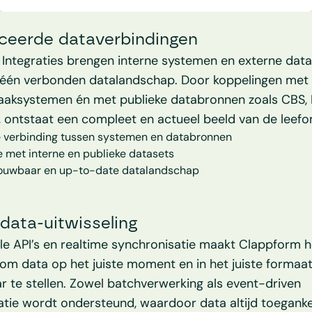
eerde dataverbindingen
Integraties brengen interne systemen en externe data
één verbonden datalandschap. Door koppelingen met E
aksystemen én met publieke databronnen zoals CBS, 
a, ontstaat een compleet en actueel beeld van de leef
 verbinding tussen systemen en databronnen
e met interne en publieke datasets
ouwbaar en up-to-date datalandschap
data-uitwisseling
ele API’s en realtime synchronisatie maakt Clappform he
om data op het juiste moment en in het juiste formaat
r te stellen. Zowel batchverwerking als event-driven 
ie wordt ondersteund, waardoor data altijd toegankeli