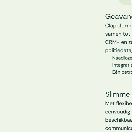
Geavanc
Clappform 
samen tot 
CRM- en za
politiedat
Naadloze
Integrati
Eén betr
Slimme 
Met flexib
eenvoudig 
beschikbaa
communicat