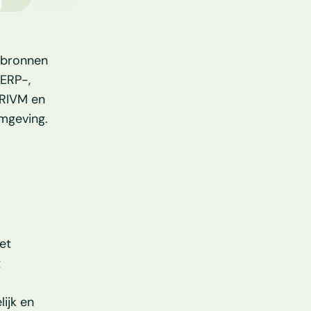
bronnen 
RP-, 
RIVM en 
omgeving.
t 
 
jk en 