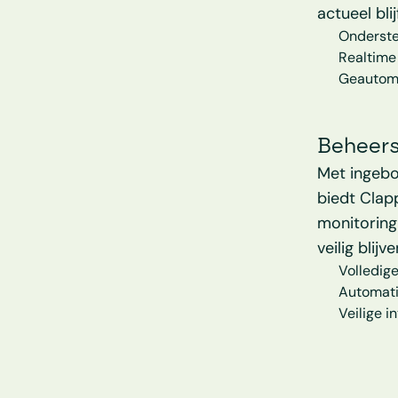
actueel blij
Onderste
Realtime
Geautoma
Beheers
Met ingebo
biedt Clapp
monitoring
veilig blijve
Volledig
Automati
Veilige 