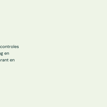
ontroles 
g en 
rant en 