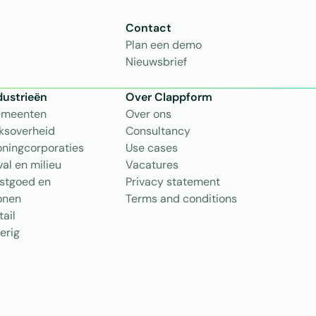
Contact
Plan een demo
Nieuwsbrief
dustrieën
Over Clappform
meenten
Over ons 
jksoverheid
Consultancy
ningcorporaties
Use cases
val en milieu
Vacatures
stgoed en 
Privacy statement
nen
Terms and conditions
tail
erig