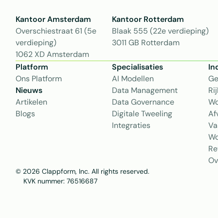
Kantoor Amsterdam
Kantoor Rotterdam 
Overschiestraat 61 (5e 
Blaak 555 (22e verdieping)
verdieping)
3011 GB Rotterdam
1062 XD Amsterdam
Platform
Specialisaties
In
Ons Platform
AI Modellen
Ge
Nieuws
Data Management
Ri
Artikelen
Data Governance
Wo
Blogs
Digitale Tweeling
Af
Integraties
Va
Wo
Re
Ov
© 2026 Clappform, Inc. All rights reserved.
    KVK nummer: 76516687