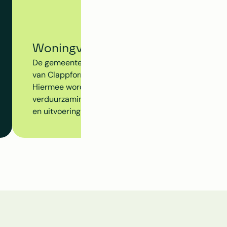
Woningvolgsysteem - Gemeente
De gemeente Arnhem gebruikt het Woningvolgsyste
van Clappform om de voortgang van de energietransit
Hiermee worden isolatiemaatregelen, subsidiemogel
verduurzamingsacties inzichtelijk gemaakt op gebouw
en uitvoering beter op elkaar aansluiten. 