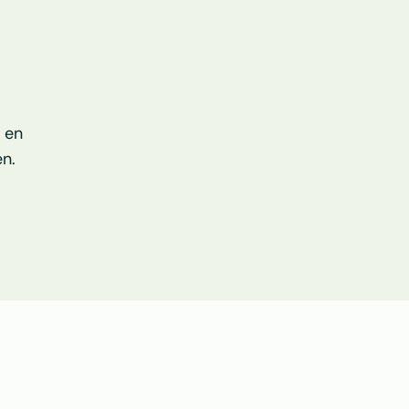
 en 
n.