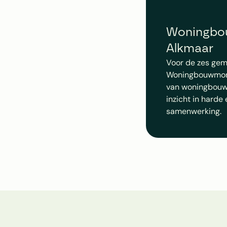
Woningbou
Alkmaar
Voor de zes gem
Woningbouwmonit
van woningbouwp
inzicht in harde 
samenwerking.