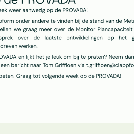
p de PROVADA
week weer aanwezig op de 
PROVADA!
pform
 onder andere te vinden bij de stand van de 
Met
ertellen we graag meer over de Monitor Plancapaciteit 
prek over de laatste ontwikkelingen op het g
edreven werken.
OVADA
 en lijkt het je leuk om bij te praten? Neem d
 een bericht naar 
Tom Griffioen
 via 
t.griffioen@clapp
tmoeten. Graag tot volgende week op de 
PROVADA!