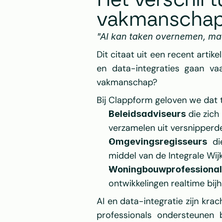
Het verschil 
vakmanschap
"AI kan taken overnemen, maar 
Dit citaat uit een recent artike
en data-integraties gaan vaa
vakmanschap?
Bij Clappform geloven we dat 
 die zic
Beleidsadviseurs
verzamelen uit versnipperd
 di
Omgevingsregisseurs
middel van de Integrale Wij
Woningbouwprofessional
ontwikkelingen realtime bij
AI en data-integratie zijn kra
professionals ondersteunen b