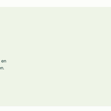
 en 
n.