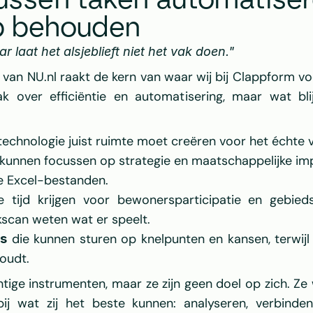
tussen taken automatiser
 behouden
laat het alsjeblieft niet het vak doen."
l van 
NU.nl
 raakt de kern van waar wij bij 
Clappform
 vo
k over efficiëntie en automatisering, maar wat blij
technologie juist ruimte moet creëren voor het échte 
h kunnen focussen op strategie en maatschappelijke impa
e Excel-bestanden.
e tijd krijgen voor bewonersparticipatie en gebied
kscan weten wat er speelt.
 die kunnen sturen op knelpunten en kansen, terwij
s
houdt.
chtige instrumenten, maar ze zijn geen doel op zich. 
ij wat zij het beste kunnen: analyseren, verbinden