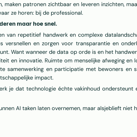
 maken patronen zichtbaar en leveren inzichten, maar 
 waar ze horen: bij de professional.
nderen maar hoe snel.
en van repetitief handwerk en complexe datalandscha
 versnellen en zorgen voor transparantie en onderb
rtpunt. Want wanneer de data op orde is en het handwer
iteit en innovatie. Ruimte om menselijke afweging en 
hte samenwerking en participatie met bewoners en sta
tschappelijke impact.
merk je dat technologie échte vakinhoud ondersteunt e
nnen AI taken laten overnemen, maar alsjeblieft niet 