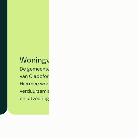
Woningvolgsysteem - Gemeente
De gemeente Arnhem gebruikt het Woningvolgsyste
van Clappform om de voortgang van de energietransit
Hiermee worden isolatiemaatregelen, subsidiemogel
verduurzamingsacties inzichtelijk gemaakt op gebouw
en uitvoering beter op elkaar aansluiten. 