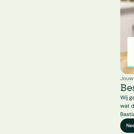
Jouw
Be
Wij g
wat d
Basti
Ne