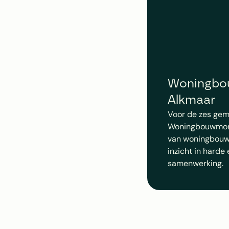
Woningbou
Alkmaar
Voor de zes gem
Woningbouwmonit
van woningbouwp
inzicht in harde 
samenwerking.